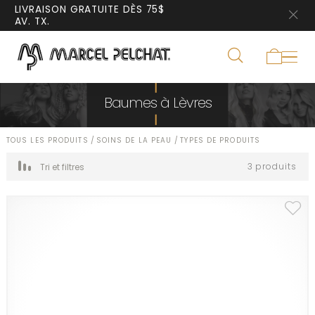
LIVRAISON GRATUITE DÈS 75$
AV. TX.
Baumes à Lèvres
TOUS LES PRODUITS
/
SOINS DE LA PEAU
/
TYPES DE PRODUITS
3 produits
Tri et filtres