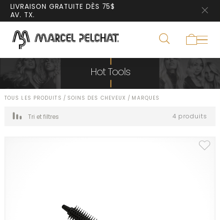
LIVRAISON GRATUITE DÈS 75$
AV. TX.
Hot Tools
TOUS LES PRODUITS
/
SOINS DES CHEVEUX
/
MARQUES
4 produits
Tri et filtres