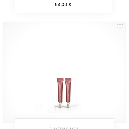
94
,
00
$
CLAYTON SHAGAL