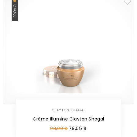
PROMO
CLAYTON SHAGAL
Crème Illumine Clayton Shagal
93
,
00
$
79
,
05
$