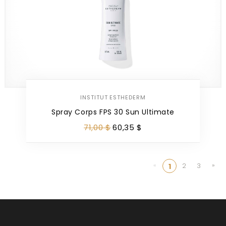
INSTITUT ESTHEDERM
Spray Corps FPS 30 Sun Ultimate
71
,
00
$
60
,
35
$
«
»
2
3
1