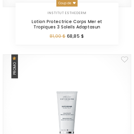
Coup de
INSTITUT ESTHEDERM
Lotion Protectrice Corps Mer et
Tropiques 3 Soleils Adaptasun
81
,
00
$
68
,
85
$
PROMO