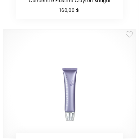
Concentré Élastine Clayton Shagal
160
,
00
$