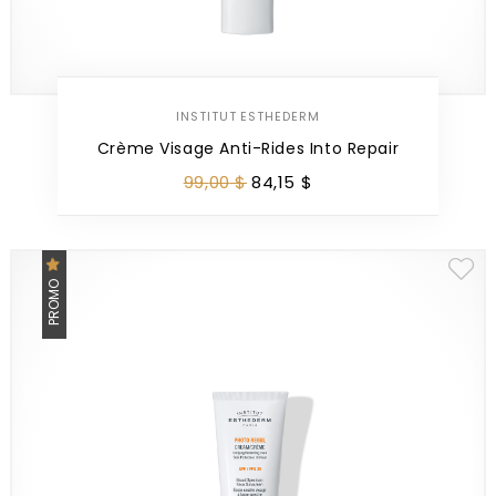
INSTITUT ESTHEDERM
Crème Visage Anti-Rides Into Repair
99
,
00
$
84
,
15
$
PROMO