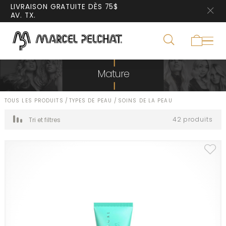
LIVRAISON GRATUITE DÈS 75$
AV. TX.
Mature
TOUS LES PRODUITS
/
TYPES DE PEAU
/
SOINS DE LA PEAU
42 produits
Tri et filtres