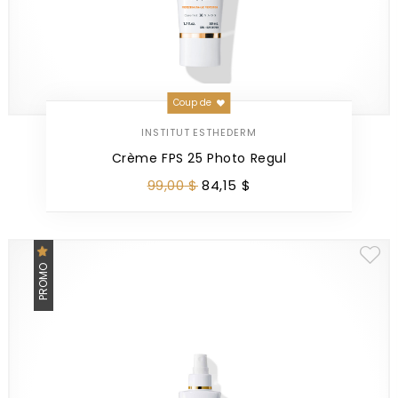
Coup de
INSTITUT ESTHEDERM
Crème FPS 25 Photo Regul
99
,
00
$
84
,
15
$
PROMO