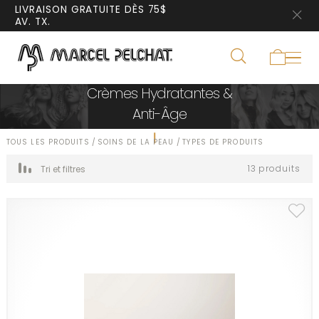
LIVRAISON GRATUITE DÈS 75$
AV. TX.
Crèmes Hydratantes &
Anti-Âge
TOUS LES PRODUITS
/
SOINS DE LA PEAU
/
TYPES DE PRODUITS
13 produits
Tri et filtres