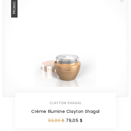
PROMO
CLAYTON SHAGAL
Crème Illumine Clayton Shagal
93
,
00
$
79
,
05
$