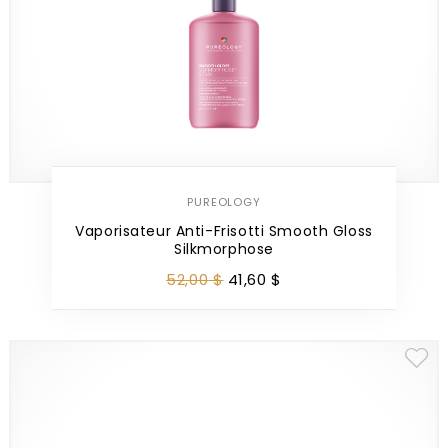
PUREOLOGY
Vaporisateur Anti-Frisotti Smooth Gloss
Silkmorphose
52
,
00
$
41
,
60
$