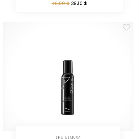
46
,
00
$
39
,
10
$
SHU UEMURA