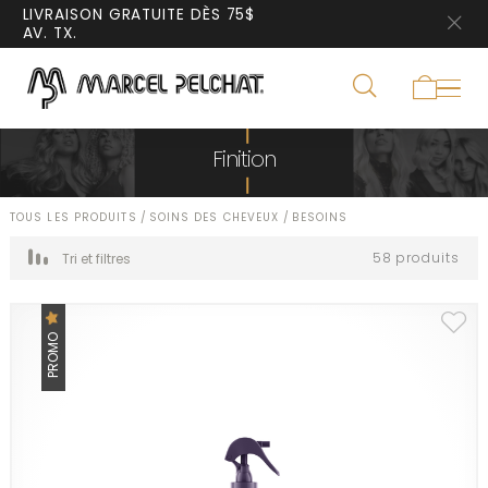
LIVRAISON GRATUITE DÈS 75$
AV. TX.
Finition
TOUS LES PRODUITS
/
SOINS DES CHEVEUX
/
BESOINS
58 produits
Tri et filtres
PROMO