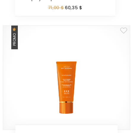
71
,
00
$
60
,
35
$
PROMO