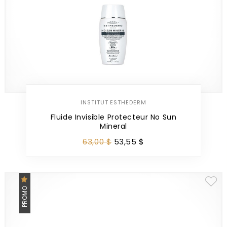
INSTITUT ESTHEDERM
Fluide Invisible Protecteur No Sun
Mineral
63
,
00
$
53
,
55
$
PROMO