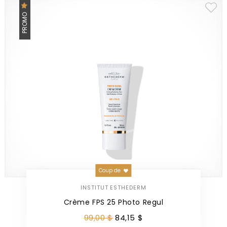
PROMO
Coup de
INSTITUT ESTHEDERM
Crème FPS 25 Photo Regul
99
,
00
$
84
,
15
$