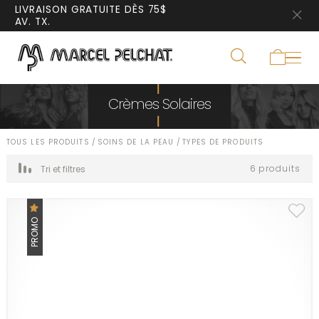
LIVRAISON GRATUITE DÈS 75$
AV. TX.
Crèmes Solaires
TOUS LES PRODUITS
/
SOINS DE LA PEAU
/
TYPES DE PRODUITS
6 produits
Tri et filtres
PROMO