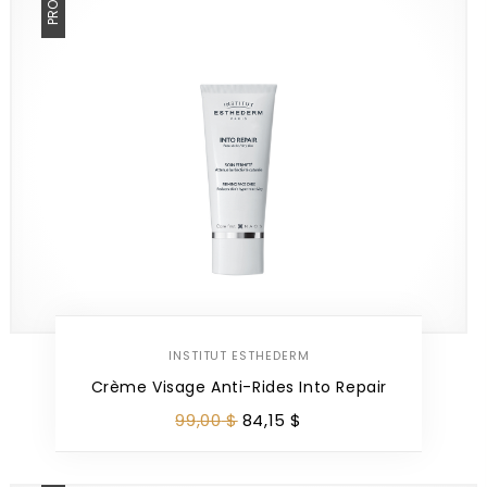
PROMO
INSTITUT ESTHEDERM
Crème Visage Anti-Rides Into Repair
99
,
00
$
84
,
15
$